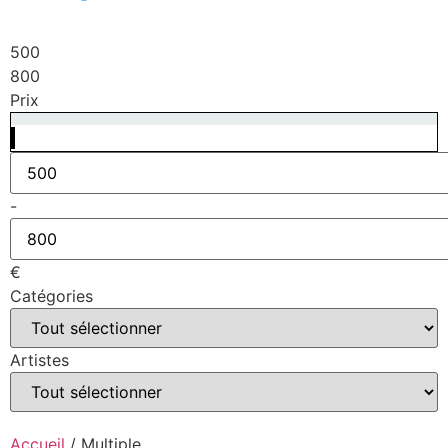
EN
FR
NL
500
800
Prix
-
€
Catégories
Artistes
Accueil
/ Multiple